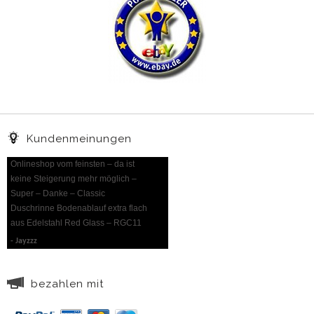
Kundenmeinungen
Onlineshop vom feinsten – da ist
keine Steigerung mehr möglich –
Super – Danke – Classic
Duschrinne Bodenablauf extra flach
aus Edelstahl Red Glass – RGC11
Jayzzz
bezahlen mit