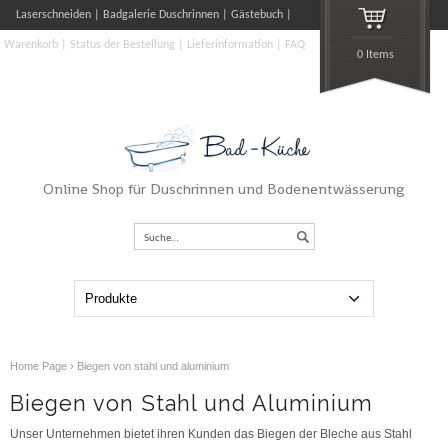
Laserschneiden
Badgalerie Duschrinnen
Gästebuch
Warenkorb
Status der Bestellung
Lieferinformation
FAQ
0 Items
Online Shop für Duschrinnen und Bodenentwässerung
Suche…
Home Page
›
Biegen von stahl und aluminium
Biegen von Stahl und Aluminium
Unser Unternehmen bietet ihren Kunden das Biegen der Bleche aus Stahl