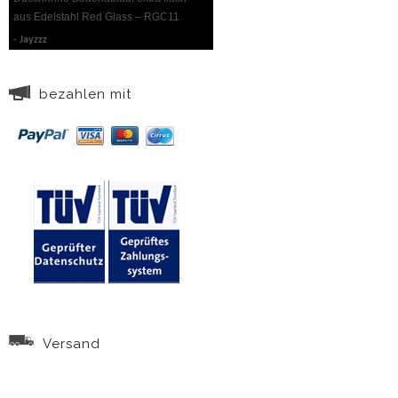
aus Edelstahl Red Glass – RGC11
Jayzzz
bezahlen mit
Versand