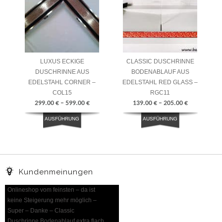
LUXUS ECKIGE
CLASSIC DUSCHRINNE
DUSCHRINNE AUS
BODENABLAUF AUS
EDELSTAHL CORNER –
EDELSTAHL RED GLASS –
COL15
RGC11
299.00
€
–
599.00
€
139.00
€
–
205.00
€
AUSFÜHRUNG
AUSFÜHRUNG
WÄHLEN
WÄHLEN
Kundenmeinungen
Onlineshop vom feinsten – da ist
keine Steigerung mehr möglich –
Super – Danke – Classic
Duschrinne Bodenablauf extra flach