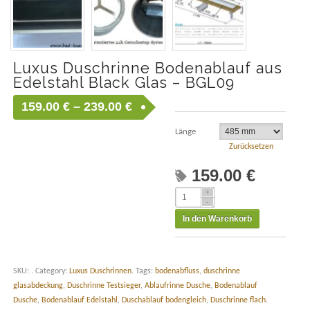
Luxus Duschrinne Bodenablauf aus
Edelstahl Black Glas – BGL09
159.00
€
–
239.00
€
Länge
Zurücksetzen
159.00
€
In den Warenkorb
SKU:
.
Category:
Luxus Duschrinnen
.
Tags:
bodenabfluss
,
duschrinne
glasabdeckung
,
Duschrinne Testsieger
,
Ablaufrinne Dusche
,
Bodenablauf
Dusche
,
Bodenablauf Edelstahl
,
Duschablauf bodengleich
,
Duschrinne flach
.