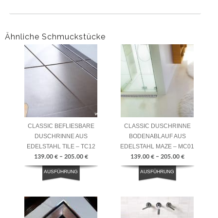
Ähnliche Schmuckstücke
CLASSIC BEFLIESBARE
CLASSIC DUSCHRINNE
DUSCHRINNE AUS
BODENABLAUF AUS
EDELSTAHL TILE – TC12
EDELSTAHL MAZE – MC01
139.00
€
–
205.00
€
139.00
€
–
205.00
€
AUSFÜHRUNG
AUSFÜHRUNG
WÄHLEN
WÄHLEN