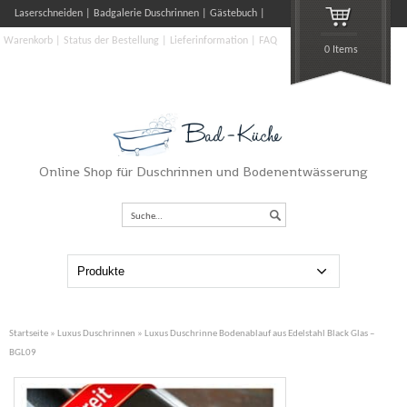
Laserschneiden
Badgalerie Duschrinnen
Gästebuch
Warenkorb
Status der Bestellung
Lieferinformation
FAQ
0 Items
Online Shop für Duschrinnen und Bodenentwässerung
Suche…
Startseite
»
Luxus Duschrinnen
» Luxus Duschrinne Bodenablauf aus Edelstahl Black Glas –
BGL09