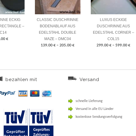
NNE ECKIG
CLASSIC DUSCHRINNE
LUXUS ECKIGE
RECTANGLE –
BODENABLAUF AUS
DUSCHRINNE AUS
C14
EDELSTAHL DOUBLE
EDELSTAHL CORNER –
.00
€
MAZE – DMC04
COL15
139.00
€
–
205.00
€
299.00
€
–
599.00
€
bezahlen mit
Versand
schnelle Lieferung
Versand in alle EU Länder
kostenlose Sendungsverfolgung