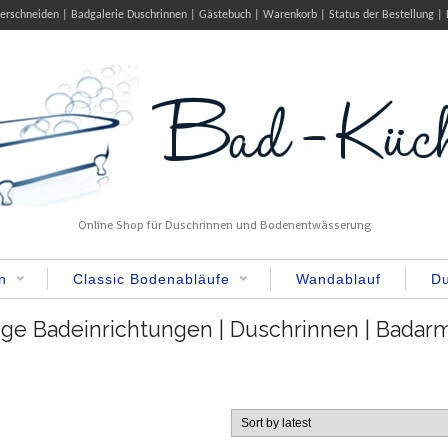
serschneiden
Badgalerie Duschrinnen
Gästebuch
Warenkorb
Status der Bestellung
Online Shop für Duschrinnen und Bodenentwässerung
n
Classic Bodenabläufe
Wandablauf
Du
ge Badeinrichtungen | Duschrinnen | Badar