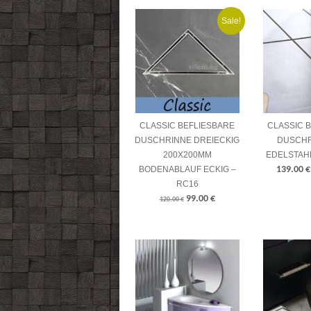
Sale!
CLASSIC BEFLIESBARE
CLASSIC 
DUSCHRINNE DREIECKIG
DUSCHR
200X200MM
EDELSTAHL
BODENABLAUF ECKIG –
139.00
€
RC16
99.00
€
120.00
€