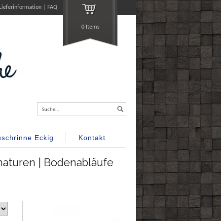
Lieferinformation
FAQ
0 Items
Suche…
schrinne Eckig
Kontakt
maturen | Bodenabläufe