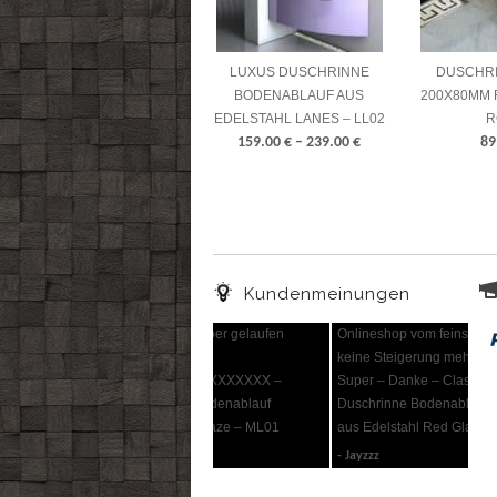
LUXUS DUSCHRINNE
DUSCHRI
BODENABLAUF AUS
200X80MM 
EDELSTAHL LANES – LL02
R
159.00
€
–
239.00
€
89
Kundenmeinungen
Onlineshop vom feinsten – da ist
keine Steigerung mehr möglich –
Super – Danke – Classic
Duschrinne Bodenablauf extra flach
aus Edelstahl Red Glass – RGC11
Jayzzz