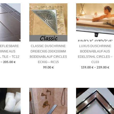
BEFLIESBARE
CLASSIC DUSCHRINNE
LUXUS DUSCHRINNE
INNE AUS
DREIECKIG 200X200MM
BODENABLAUF AUS
 TILE – TC12
BODENABLAUF CIRCLES
EDELSTAHL CIRCLES –
–
205.00
€
ECKIG – RC15
CL03
99.00
€
159.00
€
–
239.00
€