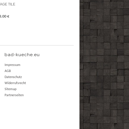
GE TILE
3.00
€
bad-kueche.eu
Impressum
AGB
Datenschutz
Widerrufsrecht
Sitemap
Partnerseiten