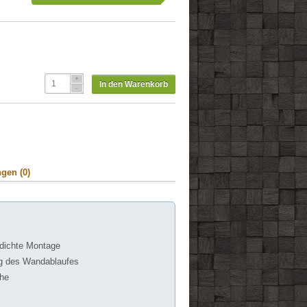
In den Warenkorb
gen (0)
d dichte Montage
ung des Wandablaufes
che