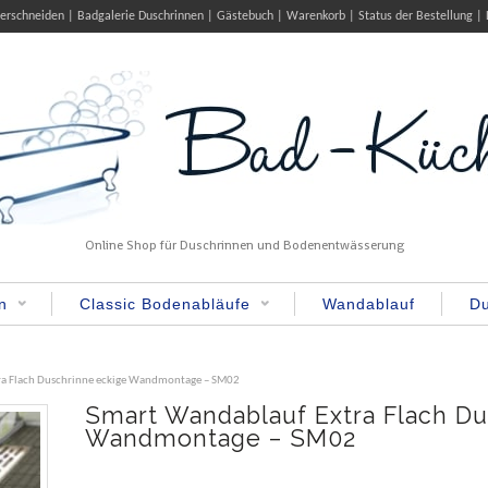
serschneiden
Badgalerie Duschrinnen
Gästebuch
Warenkorb
Status der Bestellung
Online Shop für Duschrinnen und Bodenentwässerung
n
Classic Bodenabläufe
Wandablauf
Du
ra Flach Duschrinne eckige Wandmontage – SM02
Smart Wandablauf Extra Flach Du
Wandmontage – SM02