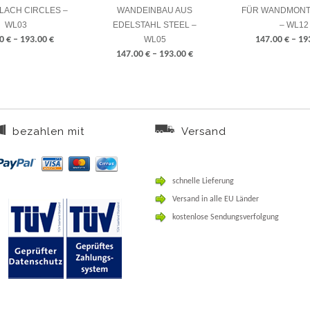
LACH CIRCLES –
WANDEINBAU AUS
FÜR WANDMONTA
WL03
EDELSTAHL STEEL –
– WL12
00
€
–
193.00
€
WL05
147.00
€
–
19
147.00
€
–
193.00
€
bezahlen mit
Versand
schnelle Lieferung
Versand in alle EU Länder
kostenlose Sendungsverfolgung