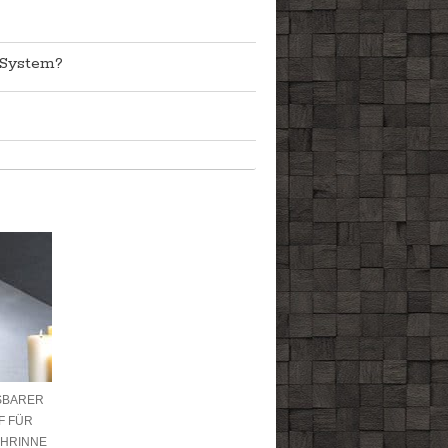
-System?
SBARER
F FÜR
HRINNE