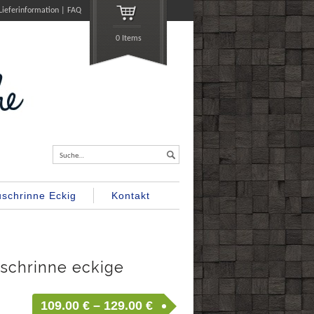
Lieferinformation
FAQ
0 Items
Suche…
schrinne Eckig
Kontakt
schrinne eckige
109.00
€
–
129.00
€