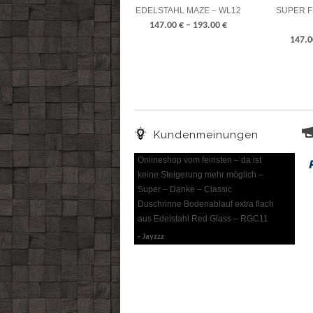
EDELSTAHL MAZE – WL12
SUPER F
147.00
€
–
193.00
€
147.
Kundenmeinungen
Onlineshop vom feinsten – da ist
keine Steigerung mehr möglich –
Super – Danke – Classic
Duschrinne Bodenablauf extra flach
aus Edelstahl Red Glass – RGC11
Jayzzz