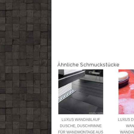
Ähnliche Schmuckstücke
LUXUS WANDABLAUF
LUXUS D
DUSCHE, DUSCHRINNE
WAN
FÜR WANDMONTAGE AUS
WANDA