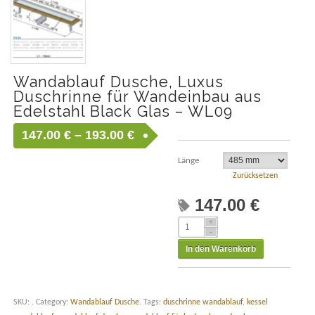
Wandablauf Dusche, Luxus
Duschrinne für Wandeinbau aus
Edelstahl Black Glas – WL09
147.00
€
–
193.00
€
Länge
Zurücksetzen
147.00
€
In den Warenkorb
SKU:
.
Category:
Wandablauf Dusche
.
Tags:
duschrinne wandablauf
,
kessel