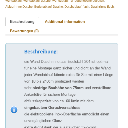
wandablauf
,
wandablauf dusche
,
wandablauf für bodenebene duschen
,
Ablaufrinne Dusche
,
Bodenablauf Dusche
,
Duschablauf flach
,
Duschrinne flach
.
Beschreibung
Additional information
Bewertungen (0)
Beschreibung:
die Wand-Duschrinne aus Edelstahl 304 ist optimal
für eine Montage ganz sicher und dicht an der Wand
jeder Wandablauf könnte extra für Sie mit einer Länge
von 10 bis 240cm produziert werden
sehr
niedrige Bauhöhe von 75mm
und verstellbare
Ankerfüße für sichere Montage
abflusskapazität von ca. 60 l/min mit dem
eingebautem Geruchverschluss
die elektropolierte Inox-Oberfläche ermöglicht einen
unvergänglichen Glanz
extra dicht
dank der zusätzlichen fix-o-moll