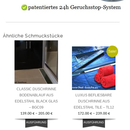
Ähnliche Schmuckstücke
Sale!
CLASSIC DUSCHRINNE
BODENABLAUF AUS
LUXUS BEFLIESBARE
EDELSTAHL BLACK GLAS
DUSCHRINNE AUS
– BGC09
EDELSTAHL TILE – TL12
139.00
€
–
205.00
€
172.00
€
–
239.00
€
AUSFÜHRUNG
AUSFÜHRUNG
WÄHLEN
WÄHLEN