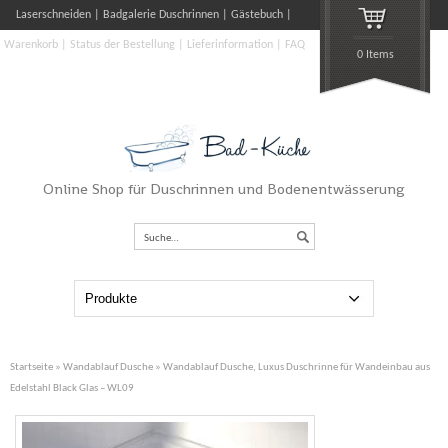
Laserschneiden
Badgalerie Duschrinnen
Gästebuch
Warenkorb
Status der Bestellung
Lieferinformation
FAQ
0 Items
Online Shop für Duschrinnen und Bodenentwässerung
Suche…
Startseite
»
Wandablauf Dusche
» Wandablauf Dusche, Luxus Duschrinne für Wandeinbau aus
Edelstahl Black Glas – WL09