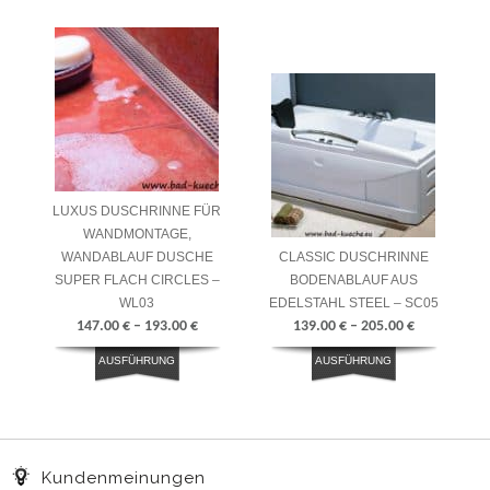
LUXUS DUSCHRINNE FÜR
WANDMONTAGE,
WANDABLAUF DUSCHE
CLASSIC DUSCHRINNE
SUPER FLACH CIRCLES –
BODENABLAUF AUS
WL03
EDELSTAHL STEEL – SC05
147.00
€
–
193.00
€
139.00
€
–
205.00
€
AUSFÜHRUNG
AUSFÜHRUNG
WÄHLEN
WÄHLEN
Kundenmeinungen