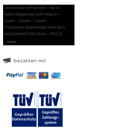
Onlineshop vom feinsten – da ist
keine Steigerung mehr möglich –
Super – Danke – Classic
Duschrinne Bodenablauf extra flach
aus Edelstahl Red Glass – RGC11
Jayzzz
bezahlen mit